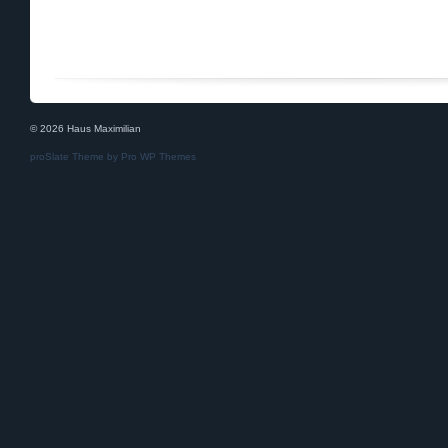
© 2026 Haus Maximilian
proSlate Theme by
Pro WP Themes